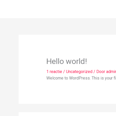
Ga
naar
de
inhoud
Hello world!
1 reactie
/
Uncategorized
/ Door
admi
Welcome to WordPress. This is your first